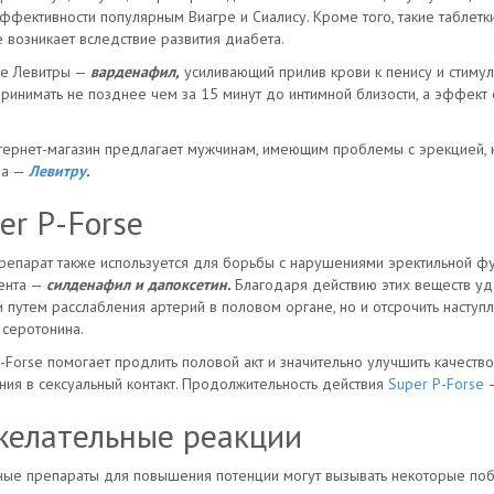
ффективности популярным Виагре и Сиалису. Кроме того, такие таблетк
 возникает вследствие развития диабета.
ве Левитры —
варденафил,
усиливающий прилив крови к пенису и стиму
ринимать не позднее чем за 15 минут до интимной близости, а эффект
ернет-магазин предлагает мужчинам, имеющим проблемы с эрекцией, к
ва —
Левитру
.
er P-Forse
репарат также используется для борьбы с нарушениями эректильной фун
ента —
силденафил и дапоксетин.
Благодаря действию этих веществ уда
 путем расслабления артерий в половом органе, но и отсрочить наступ
 серотонина.
-Forse помогает продлить половой акт и значительно улучшить качество
ния в сексуальный контакт. Продолжительность действия
Super P-Forse
—
елательные реакции
ые препараты для повышения потенции могут вызывать некоторые побо