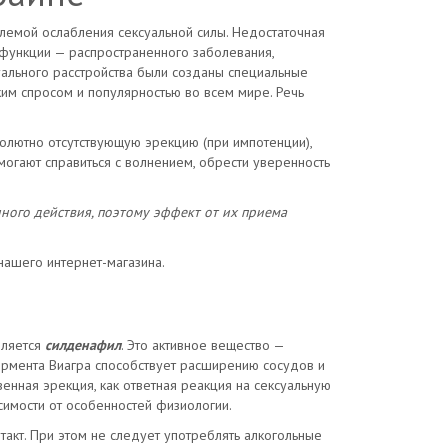
блемой ослабления сексуальной силы. Недостаточная
сфункции — распространенного заболевания,
ального расстройства были созданы специальные
им спросом и популярностью во всем мире. Речь
олютно отсутствующую эрекцию (при импотенции),
могают справиться с волнением, обрести уверенность
нного действия, поэтому эффект от их приема
нашего интернет-магазина.
вляется
силденафил
. Это активное вещество —
ермента Виагра способствует расширению сосудов и
енная эрекция, как ответная реакция на сексуальную
симости от особенностей физиологии.
акт. При этом не следует употреблять алкогольные