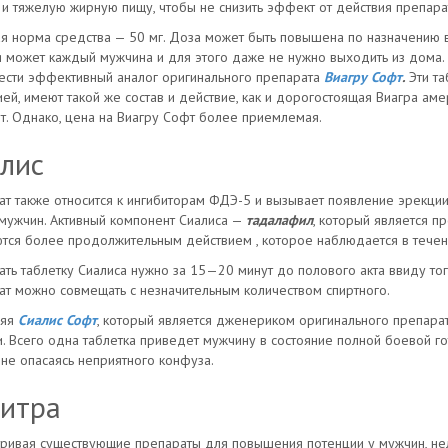
 и тяжелую жирную пищу, чтобы не снизить эффект от действия препара
я норма средства — 50 мг. Доза может быть повышена по назначению в
 может каждый мужчина и для этого даже не нужно выходить из дома.
ести эффективный аналог оригинального препарата
Виагру Софт
.
Эти та
ей, имеют такой же состав и действие, как и дорогостоящая Виагра аме
т. Однако, цена на Виагру Софт более приемлемая.
лис
т также относится к ингибиторам ФДЭ-5 и вызывает появление эрекции
мужчин. Активный компонент Сиалиса —
тадалафил
, который является п
тся более продолжительным действием , которое наблюдается в течен
ть таблетку Сиалиса нужно за 15—20 минут до полового акта ввиду того
т можно совмещать с незначительным количеством спиртного.
няя
Сиалис Софт
, который является дженериком оригинального препарат
. Всего одна таблетка приведет мужчину в состояние полной боевой го
 не опасаясь неприятного конфуза.
итра
ривая существующие препараты для повышения потенции у мужчин, нель