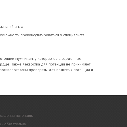
паний и т. д.
зможности проконсультироваться у специалиста.
 потенции мужчинам, у которых есть сердечные
ердце. Также лекарства для потенции не принимают
ротивопоказаны препараты для поднятия потенции и
овышения потенции.
 - обязательна.