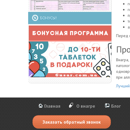
г
г
п
БОНУСЫ!
т
а
Перед п
Про
Виагра,
патолог
одновре
при алл
Лучший
Главная
О виагре
Блог
Заказать обратный звонок