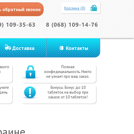
Корзина (0)
ь обратный звонок
Доставка
Контакты
акого
Полная
и
конфедициальность. Никто
не узнает про ваш заказ.
учите
Бонусы. Бонус до 10
день
таблеток на выбор при
заказе от 10 таблеток!
раине