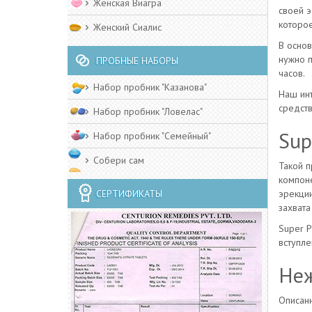
Женская Виагра
своей э
которое
Женский Cиалис
В осно
нужно п
ПРОБНЫЕ НАБОРЫ
часов.
Набор пробник "Казанова"
Наш инт
средст
Набор пробник "Ловелас"
Sup
Набор пробник "Семейный"
Собери сам
Такой п
компон
СЕРТИФИКАТЫ
эрекции
захвата
Super P
вступле
Неж
Описанн