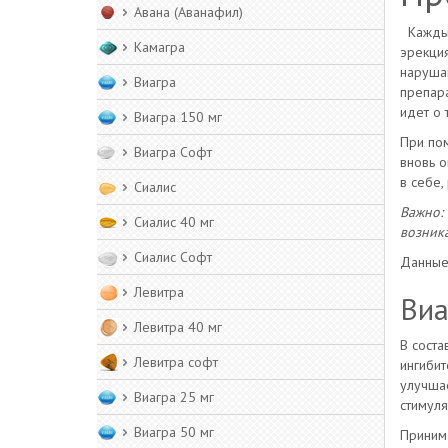
Авана (Аванафил)
Каждый
Камагра
эрекция
нарушаю
Виагра
препара
идет о 
Виагра 150 мг
При пом
Виагра Софт
вновь о
в себе,
Сиалис
Важно: 
Сиалис 40 мг
возник
Сиалис Софт
Данные 
Левитра
Виа
Левитра 40 мг
В соста
Левитра софт
ингибит
улучшае
Виагра 25 мг
стимуля
Виагра 50 мг
Принима