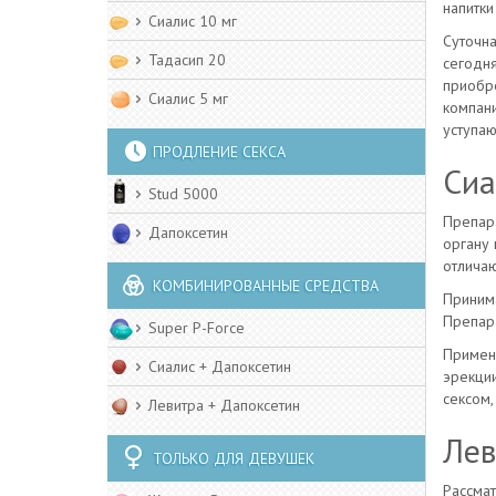
напитки
Сиалис 10 мг
Суточна
Тадасип 20
сегодня
приобр
Сиалис 5 мг
компани
уступаю
ПРОДЛЕНИЕ СЕКСА
Сиа
Stud 5000
Препара
Дапоксетин
органу 
отличаю
КОМБИНИРОВАННЫЕ СРЕДСТВА
Принима
Препара
Super P-Force
Приме
Сиалис + Дапоксетин
эрекции
сексом,
Левитра + Дапоксетин
Лев
ТОЛЬКО ДЛЯ ДЕВУШЕК
Рассмат