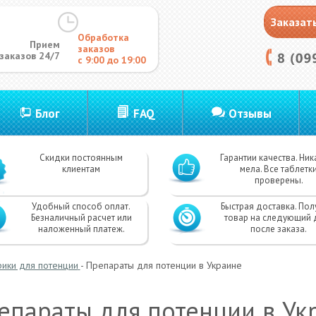
Заказат
Обработка
Прием
заказов
заказов 24/7
с 9:00 до 19:00
Блог
FAQ
Отзывы
Скидки постоянным
Гарантии качества. Ник
клиентам
мела. Все таблетк
проверены.
Удобный способ оплат.
Быстрая доставка. Пол
Безналичный расчет или
товар на следующий 
наложенный платеж.
после заказа.
ики для потенции
-
Препараты для потенции в Украине
епараты для потенции в Ук