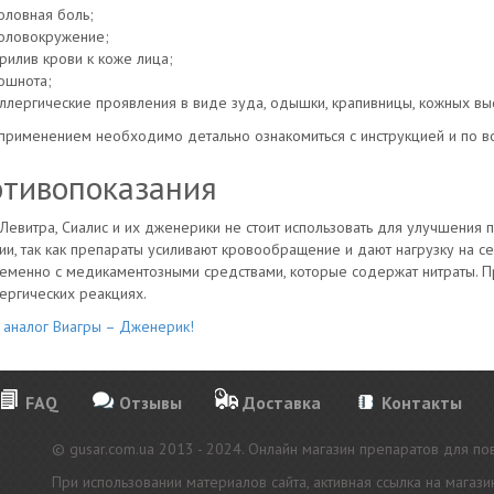
оловная боль;
оловокружение;
рилив крови к коже лица;
ошнота;
ллергические проявления в виде зуда, одышки, крапивницы, кожных высы
рименением необходимо детально ознакомиться с инструкцией и по во
тивопоказания
 Левитра, Сиалис и их дженерики не стоит использовать для улучшения
ии, так как препараты усиливают кровообращение и дают нагрузку на с
менно с медикаментозными средствами, которые содержат нитраты. П
ергических реакциях.
 аналог Виагры – Дженерик!
FAQ
Отзывы
Доставка
Контакты
© gusar.com.ua 2013 - 2024. Онлайн магазин препаратов для п
При использовании материалов сайта, активная ссылка на магазин