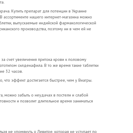
та.
рача. Купить препарат для потенции в Украине
 В ассортименте нашего интернет-магазина можно
блетки, выпускаемые индийской фармакологической
риканского производства, поэтому ни в чем ей не
 за счет увеличения притока крови к половому
рототипом силденафила. В то же время такие таблетки
ие 32 часов.
, что эффект достигается быстрее, чем у Виагры.
а, можно забыть о неудачах в постели и слабой
товности и позволит длительное время заниматься
зя не упомянуть о Левитре, которая не уступает по