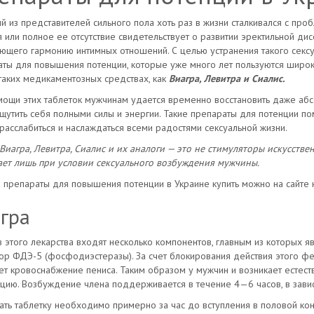
 из представителей сильного пола хоть раз в жизни сталкивался с про
 или полное ее отсутствие свидетельствует о развитии эректильной ди
щего гармонию интимных отношений. С целью устранения такого сексу
ты для повышения потенции, которые уже много лет пользуются широк
таких медикаментозных средствах, как
Виагра, Левитра и Сиалис.
ощи этих таблеток мужчинам удается временно восстановить даже абс
щутить себя полными силы и энергии. Такие препараты для потенции по
 расслабиться и наслаждаться всеми радостями сексуальной жизни.
Виагра, Левитра, Сиалис и их аналоги — это не стимуляторы искусстве
ает лишь при условии сексуального возбуждения мужчины.
препараты для повышения потенции в Украине купить можно на сайте 
гра
в этого лекарства входят несколько компонентов, главным из которых я
ор ФДЭ-5 (фосфодиэстеразы). За счет блокирования действия этого ф
т кровоснабжение пениса. Таким образом у мужчин и возникает естеств
цию. Возбуждение члена поддерживается в течение 4—6 часов, в зави
ть таблетку необходимо примерно за час до вступления в половой конт