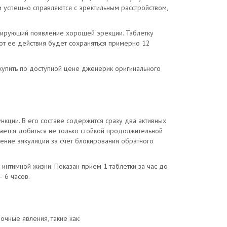
и успешно справляются с эректильным расстройством,
лирующий появление хорошей эрекции. Таблетку
 от ее действия будет сохраняться примерно 12
упить по доступной цене дженерик оригинального
кции. В его составе содержится сразу два активных
ется добиться не только стойкой продолжительной
ление эякуляции за счет блокирования обратного
 интимной жизни. Показан прием 1 таблетки за час до
 6 часов.
чные явления, такие как: