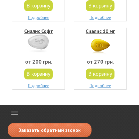
В корзину
В корзину
Подробнее
Подробнее
Сиалис Софт
Сиалис 10 мг
от 200 грн.
от 270 грн.
В корзину
В корзину
Подробнее
Подробнее
Toggle
navigation
Заказать обратный звонок