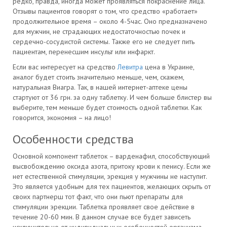
редко, правда, иногда может проявляться покраснение лица.
Отзывы пациентов говорят о том, что средство «работает»
продолжительное время – около 4-5час. Оно предназначено
для мужчин, не страдающих недостаточностью почек и
сердечно-сосудистой системы. Также его не следует пить
пациентам, перенесшим инсульт или инфаркт.
Если вас интересует на средство
Левитра
цена в Украине,
аналог будет стоить значительно меньше, чем, скажем,
натуральная Виагра. Так, в нашей интернет-аптеке цены
стартуют от 36 грн. за одну таблетку. И чем больше блистер вы
выберите, тем меньше будет стоимость одной таблетки. Как
говорится, экономия – на лицо!
Особенности средства
Основной компонент таблеток – варденафил, способствующий
высвобождению оксида азота, притоку крови к пенису. Если же
нет естественной стимуляции, эрекция у мужчины не наступит.
Это является удобным для тех пациентов, желающих скрыть от
своих партнерш тот факт, что они пьют препараты для
стимуляции эрекции. Таблетка проявляет свое действие в
течение 20-60 мин. В данном случае все будет зависеть