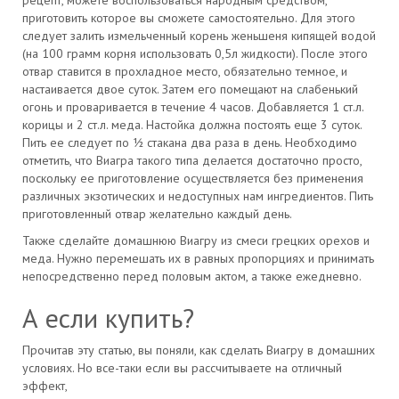
рецепт, можете воспользоваться народным средством,
приготовить которое вы сможете самостоятельно. Для этого
следует залить измельченный корень женьшеня кипящей водой
(на 100 грамм корня использовать 0,5л жидкости). После этого
отвар ставится в прохладное место, обязательно темное, и
настаивается двое суток. Затем его помещают на слабенький
огонь и проваривается в течение 4 часов. Добавляется 1 ст.л.
корицы и 2 ст.л. меда. Настойка должна постоять еще 3 суток.
Пить ее следует по ½ стакана два раза в день. Необходимо
отметить, что Виагра такого типа делается достаточно просто,
поскольку ее приготовление осуществляется без применения
различных экзотических и недоступных нам ингредиентов. Пить
приготовленный отвар желательно каждый день.
Также сделайте домашнюю Виагру из смеси грецких орехов и
меда. Нужно перемешать их в равных пропорциях и принимать
непосредственно перед половым актом, а также ежедневно.
А если купить?
Прочитав эту статью, вы поняли, как сделать Виагру в домашних
условиях. Но все-таки если вы рассчитываете на отличный
эффект,